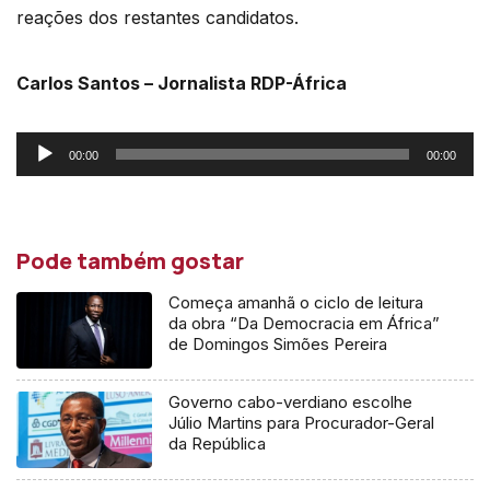
reações dos restantes candidatos.
Carlos Santos – Jornalista RDP-África
Reprodutor
00:00
00:00
de
áudio
Pode também gostar
Começa amanhã o ciclo de leitura
da obra “Da Democracia em África”
de Domingos Simões Pereira
Governo cabo-verdiano escolhe
Júlio Martins para Procurador-Geral
da República