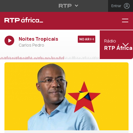
Entrar
Noites Tropicais
NO AR
Rádio
Carlos Pedro
RTP África