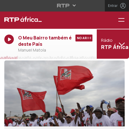
Entrar
O Meu Bairro também é
NO AR
Rádio
deste País
RTP África
Manuel Matola