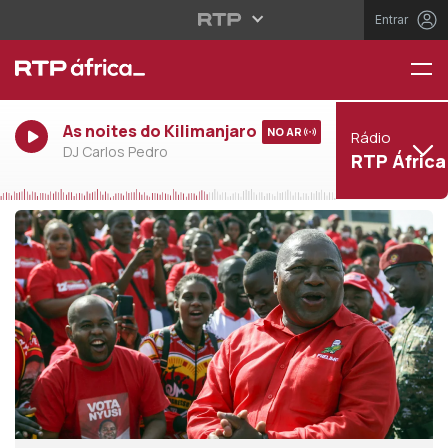
Entrar
As noites do Kilimanjaro
NO AR
Rádio
DJ Carlos Pedro
RTP África