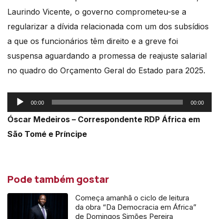
Laurindo Vicente, o governo comprometeu-se a
regularizar a dívida relacionada com um dos subsídios
a que os funcionários têm direito e a greve foi
suspensa aguardando a promessa de reajuste salarial
no quadro do Orçamento Geral do Estado para 2025.
Reprodutor
00:00
00:00
de
Óscar Medeiros – Correspondente RDP África em
áudio
São Tomé e Príncipe
Pode também gostar
Começa amanhã o ciclo de leitura
da obra “Da Democracia em África”
de Domingos Simões Pereira