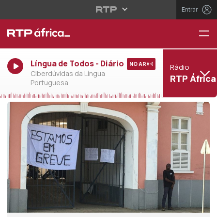
Entrar
Língua de Todos - Diário
NO AR
Rádio
Ciberdúvidas da Língua
RTP África
Portuguesa