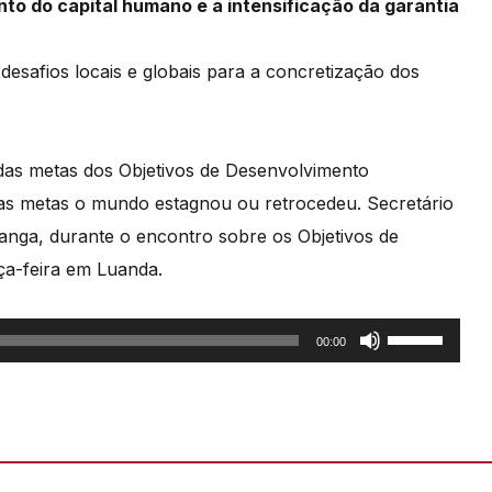
to do capital humano e a intensificação da garantia
esafios locais e globais para a concretização
dos
das metas dos Objetivos de Desenvolvimento
 das metas o mundo estagnou ou retrocedeu.
Secretário
anga, durante o encontro sobre os
Objetivos de
ça-feira em Luanda.
Use
00:00
as
setas
cima/baixo
para