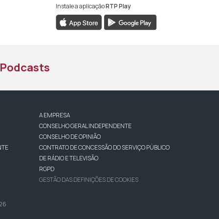
Instale a aplicação
RTP Play
book da RTP África
nstagram da RTP África
ao YouTube da RTP África
Podcasts
A EMPRESA
CONSELHO GERAL INDEPENDENTE
CONSELHO DE OPINIÃO
NTE
CONTRATO DE CONCESSÃO DO SERVIÇO PÚBLICO
DE RÁDIO E TELEVISÃO
RGPD
GESTÃO DAS DEFINIÇÕES DE COOKIES
026