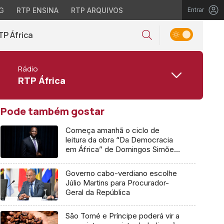
G
RTP ENSINA
RTP ARQUIVOS
Entrar
TP África
Rádio
RTP África
Pode também gostar
Começa amanhã o ciclo de
leitura da obra “Da Democracia
em África” de Domingos Simões
Pereira
Governo cabo-verdiano escolhe
Júlio Martins para Procurador-
Geral da República
São Tomé e Príncipe poderá vir a