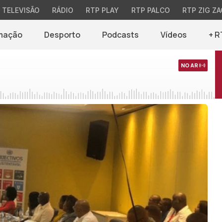
TELEVISÃO
RÁDIO
RTP PLAY
RTP PALCO
RTP ZIG ZA
mação
Desporto
Podcasts
Vídeos
+ R
NO AR