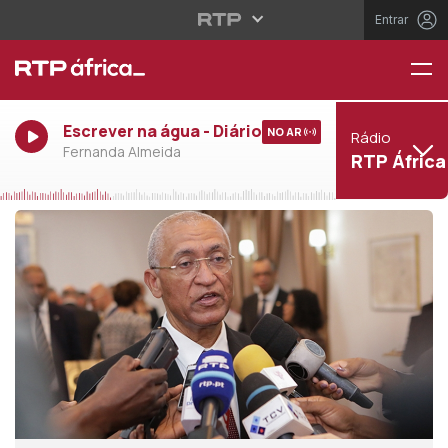
Entrar
Escrever na água - Diário
NO AR
Rádio
Fernanda Almeida
RTP África