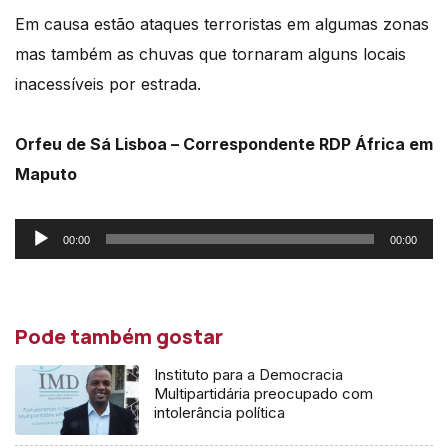
Em causa estão ataques terroristas em algumas zonas
mas também as chuvas que tornaram alguns locais
inacessíveis por estrada.
Orfeu de Sá Lisboa – Correspondente RDP África em
Maputo
Reprodutor
00:00
00:00
de
áudio
Pode também gostar
Instituto para a Democracia
Multipartidária preocupado com
intolerância política