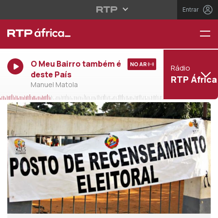
Entrar
O Meu Bairro também é
NO AR
Rádio
deste País
RTP África
Manuel Matola