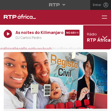
Entrar
As noites do Kilimanjaro
NO AR
Rádio
DJ Carlos Pedro
RTP África