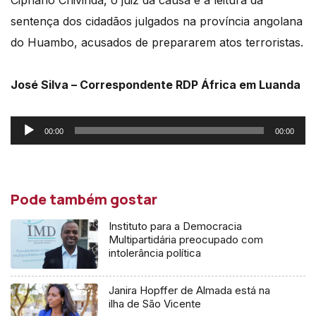
sentença dos cidadãos julgados na província
angolana
do Huambo, acusados de prepararem atos terroristas.
José Silva – Correspondente RDP África em Luanda
Reprodutor
00:00
00:00
de
áudio
Pode também gostar
Instituto para a Democracia
Multipartidária preocupado com
intolerância política
Janira Hopffer de Almada está na
ilha de São Vicente