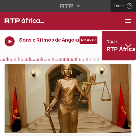
Entrar
Sons e Ritmos de Angola
NO AR
Rádio
RTP África