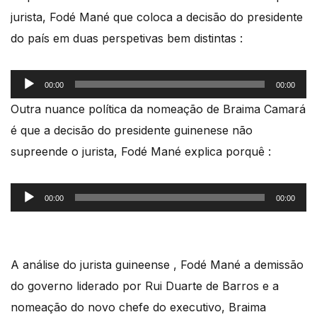
jurista, Fodé Mané que coloca a decisão do presidente
do país em duas perspetivas bem distintas :
Reprodutor
00:00
00:00
de
Outra nuance política da nomeação de Braima Camará
áudio
é que a decisão do presidente guinenese não
supreende o jurista, Fodé Mané explica porquê :
Reprodutor
00:00
00:00
de
áudio
A análise do jurista guineense , Fodé Mané a demissão
do governo liderado por Rui Duarte de Barros e a
nomeação do novo chefe do executivo, Braima