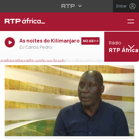
Entrar
As noites do Kilimanjaro
NO AR
Rádio
DJ Carlos Pedro
RTP África