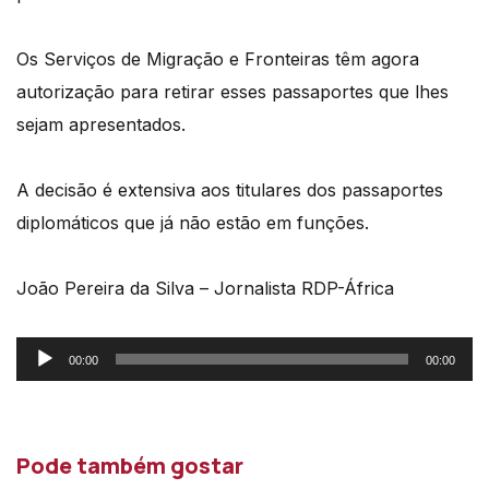
Os Serviços de Migração e Fronteiras têm agora
autorização para retirar esses passaportes que lhes
sejam apresentados.
A decisão é extensiva aos titulares dos passaportes
diplomáticos que já não estão em funções.
João Pereira da Silva – Jornalista RDP-África
Reprodutor
00:00
00:00
de
áudio
Pode também gostar