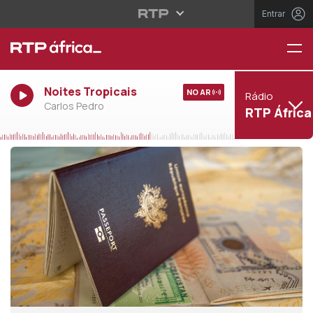
Entrar
Noites Tropicais
NO AR
Rádio
Carlos Pedro
RTP África