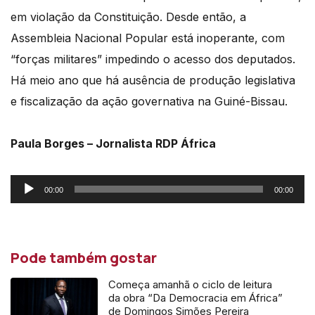
em violação da Constituição. Desde então, a
Assembleia Nacional Popular está inoperante, com
“forças militares” impedindo o acesso dos deputados.
Há meio ano que há ausência de produção legislativa
e fiscalização da ação governativa na Guiné-Bissau.
Paula Borges – Jornalista RDP África
Reprodutor
00:00
00:00
de
áudio
Pode também gostar
Começa amanhã o ciclo de leitura
da obra “Da Democracia em África”
de Domingos Simões Pereira