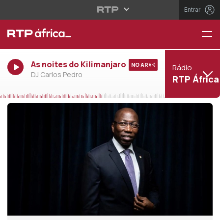
Entrar
As noites do Kilimanjaro
NO AR
Rádio
DJ Carlos Pedro
RTP África