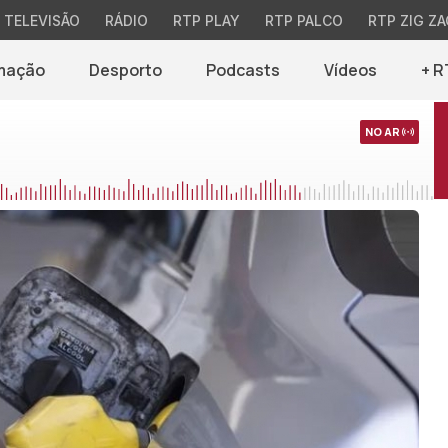
TELEVISÃO
RÁDIO
RTP PLAY
RTP PALCO
RTP ZIG ZA
mação
Desporto
Podcasts
Vídeos
+ R
NO AR