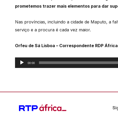
prometemos trazer mais elementos para dar supo
Nas províncias, incluindo a cidade de Maputo, a fa
serviço e a procura é cada vez maior.
Orfeu de Sá Lisboa – Correspondente RDP Áfric
Reprodutor
00:00
de
áudio
Si