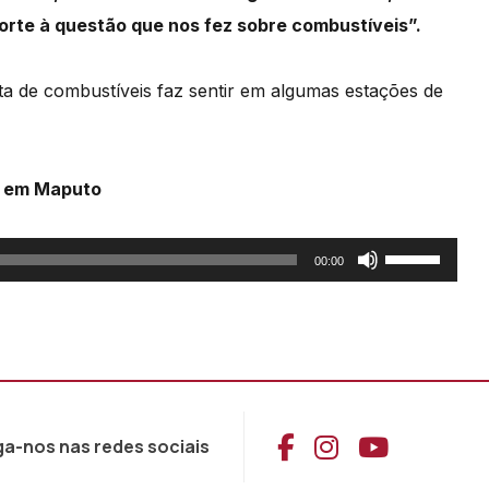
rte à questão que nos fez sobre combustíveis”.
lta de combustíveis faz sentir em algumas estações de
a em Maputo
Use
00:00
as
setas
cima/baixo
para
aumentar
Aceder ao Face
Aceder ao I
Aceder 
ga-nos nas redes sociais
ou
diminuir