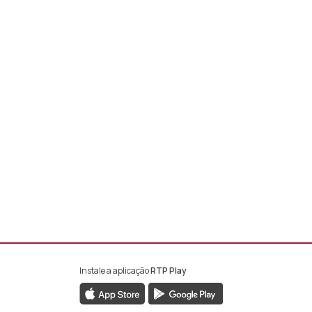
Instale a aplicação
RTP Play
book da RTP África
nstagram da RTP África
ao YouTube da RTP África