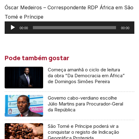
Óscar Medeiros – Correspondente RDP África em São
Tomé e Príncipe
Reprodutor
00:00
00:00
de
áudio
Pode também gostar
Começa amanhã o ciclo de leitura
da obra “Da Democracia em África”
de Domingos Simões Pereira
Governo cabo-verdiano escolhe
Júlio Martins para Procurador-Geral
da República
São Tomé e Príncipe poderá vir a
conquistar o registo de Indicação
Geográfica Protegida