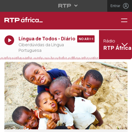
Entrar
Língua de Todos - Diário
NO AR
Rádio
Ciberdúvidas da Língua
RTP África
Portuguesa