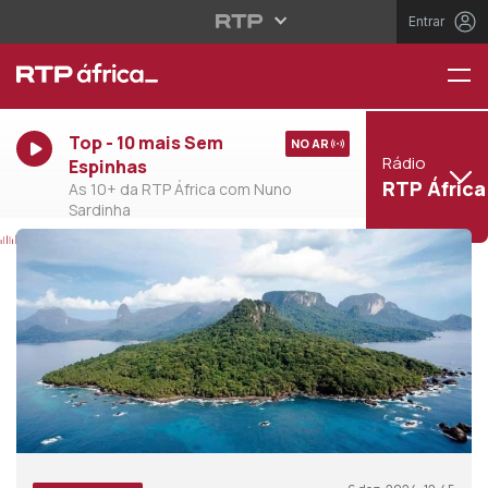
Entrar
Top - 10 mais Sem
NO AR
Rádio
Espinhas
RTP África
As 10+ da RTP África com Nuno
Sardinha