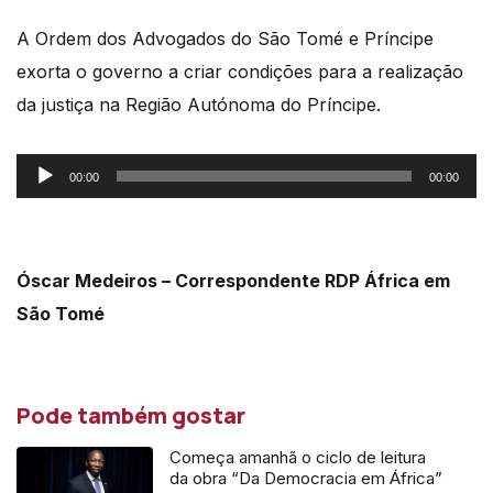
A Ordem dos Advogados do São Tomé e Príncipe
exorta o governo a criar condições para a realização
da justiça na Região Autónoma do Príncipe.
Reprodutor
00:00
00:00
de
áudio
Óscar Medeiros – Correspondente RDP África em
São Tomé
Pode também gostar
Começa amanhã o ciclo de leitura
da obra “Da Democracia em África”