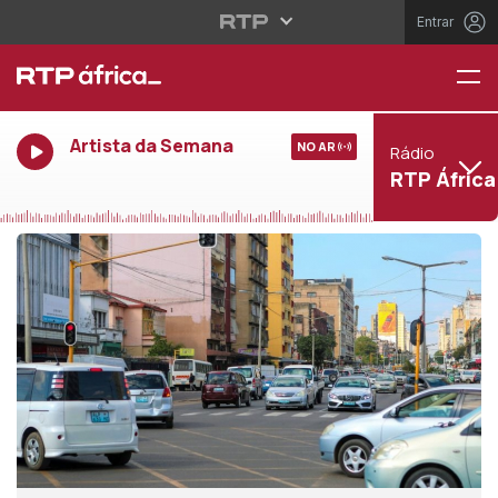
Entrar
Artista da Semana
NO AR
Rádio
RTP África