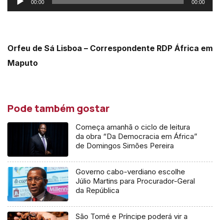
00:00
00:00
de
áudio
Orfeu de Sá Lisboa – Correspondente RDP África em
Maputo
Pode também gostar
Começa amanhã o ciclo de leitura
da obra “Da Democracia em África”
de Domingos Simões Pereira
Governo cabo-verdiano escolhe
Júlio Martins para Procurador-Geral
da República
São Tomé e Príncipe poderá vir a