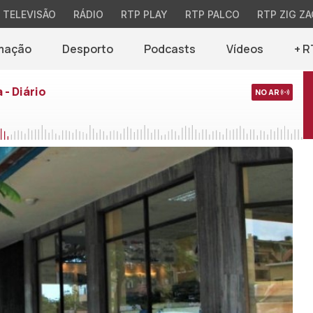
TELEVISÃO
RÁDIO
RTP PLAY
RTP PALCO
RTP ZIG ZA
mação
Desporto
Podcasts
Vídeos
+ R
 - Diário
NO AR