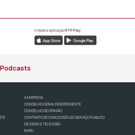
Instale a aplicação
RTP Play
book da RTP África
nstagram da RTP África
ao YouTube da RTP África
Podcasts
A EMPRESA
CONSELHO GERAL INDEPENDENTE
CONSELHO DE OPINIÃO
NTE
CONTRATO DE CONCESSÃO DO SERVIÇO PÚBLICO
DE RÁDIO E TELEVISÃO
RGPD