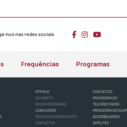
Aceder ao Face
Aceder ao I
Aceder 
ga-nos nas redes sociais
os
Frequências
Programas
RTP PLAY
CONTACTOS
EM DIRETO
PROVEDORA DO
REVER PROGRAMAS
TELESPECTADOR
CONCURSOS
PROVEDORA DO OUVI
S
PERGUNTAS FREQUENTES
ACESSIBILIDADES
CONTACTOS
SATÉLITES