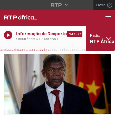
Entrar
Informação de Desporto
NO AR
Rádio
Simultâneo RTP Antena 1
RTP África