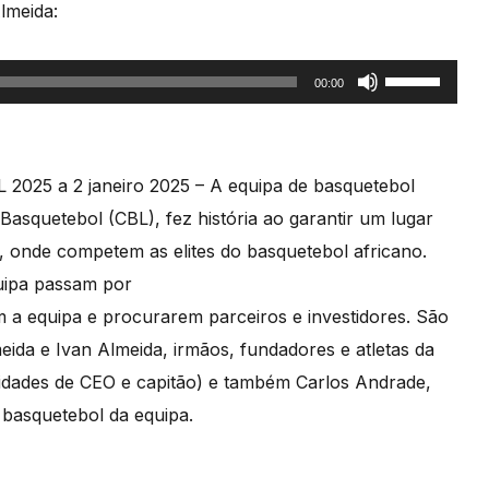
lmeida:
Use
00:00
as
setas
cima/baixo
L 2025 a 2 janeiro 2025 – A equipa de basquetebol
para
Basquetebol (CBL), fez história ao garantir um lugar
aumentar
, onde competem as elites do basquetebol africano.
ou
quipa passam por
diminuir
m a equipa e procurarem parceiros e investidores. São
o
ida e Ivan Almeida, irmãos, fundadores e atletas da
volume.
lidades de CEO e capitão) e também Carlos Andrade,
e basquetebol da equipa.