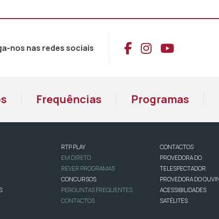
Aceder ao Face
Aceder ao I
Aceder 
ga-nos nas redes sociais
os
Frequências
Programas
RTP PLAY
CONTACTOS
EM DIRETO
PROVEDORA DO
REVER PROGRAMAS
TELESPECTADOR
CONCURSOS
PROVEDORA DO OUVI
S
PERGUNTAS FREQUENTES
ACESSIBILIDADES
CONTACTOS
SATÉLITES