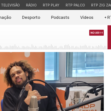
TELEVISÃO
RÁDIO
RTP PLAY
RTP PALCO
RTP ZIG ZA
mação
Desporto
Podcasts
Vídeos
+ R
NO AR