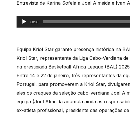
Entrevista de Karina Sofela a Joel Almeida e Ivan A
Reprodutor
00:00
de
áudio
Equipa Kriol Star garante presença histórica na BA
Kriol Star, representante da Liga Cabo-Verdiana de 
na prestigiada Basketball Africa League (BAL) 2025
Entre 14 e 22 de janeiro, três representantes da e
Portugal, para promoverem a Kriol Star, divulgare
eles os craques da seleção cabo-verdiana Joel Alme
equipa (Joel Almeida acumula ainda as responsabi
ex-atleta profissional, presidente das operações d