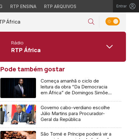
G
RTP ENSINA
RTP ARQUIVOS
Entrar
TP África
Rádio
RTP África
Pode também gostar
Começa amanhã o ciclo de
leitura da obra “Da Democracia
em África” de Domingos Simões
Pereira
Governo cabo-verdiano escolhe
Júlio Martins para Procurador-
Geral da República
São Tomé e Príncipe poderá vir a