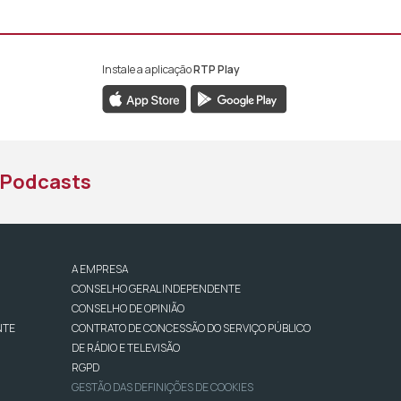
Instale a aplicação
RTP Play
book da RTP África
nstagram da RTP África
ao YouTube da RTP África
Podcasts
A EMPRESA
CONSELHO GERAL INDEPENDENTE
CONSELHO DE OPINIÃO
NTE
CONTRATO DE CONCESSÃO DO SERVIÇO PÚBLICO
DE RÁDIO E TELEVISÃO
RGPD
GESTÃO DAS DEFINIÇÕES DE COOKIES