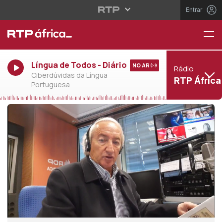
Entrar
Língua de Todos - Diário
NO AR
Rádio
Ciberdúvidas da Língua
RTP África
Portuguesa