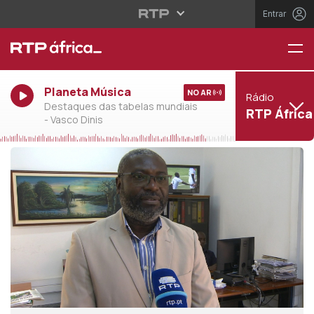
Entrar
Planeta Música
NO AR
Rádio
Destaques das tabelas mundiais
RTP África
- Vasco Dinis