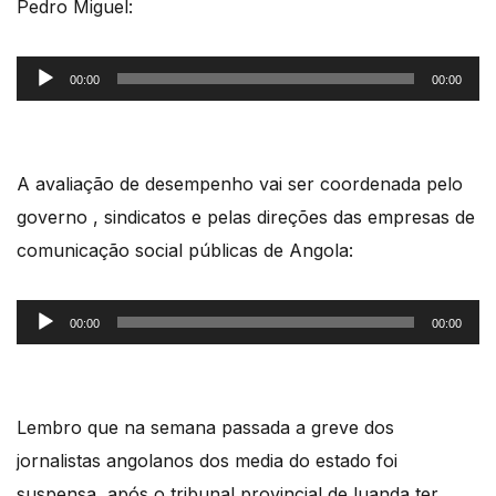
Pedro Miguel:
Reprodutor
00:00
00:00
de
áudio
A avaliação de desempenho vai ser coordenada pelo
governo , sindicatos e pelas direções das empresas de
comunicação social públicas de Angola:
Reprodutor
00:00
00:00
de
áudio
Lembro que na semana passada a greve dos
jornalistas angolanos dos media do estado foi
suspensa, após o tribunal provincial de luanda ter