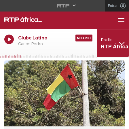
Entrar
Clube Latino
NO AR
Rádio
Carlos Pedro
RTP África