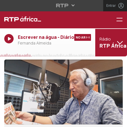
Entrar
Escrever na água - Diário
NO AR
Rádio
Fernanda Almeida
RTP África