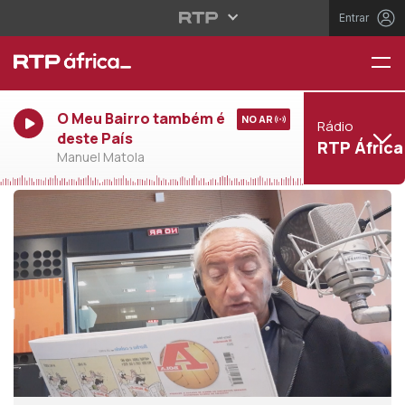
Entrar
O Meu Bairro também é
NO AR
Rádio
deste País
RTP África
Manuel Matola