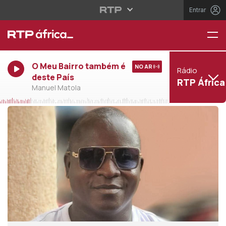
Entrar
O Meu Bairro também é
NO AR
Rádio
deste País
RTP África
Manuel Matola