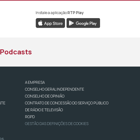
Instale a aplicação
RTP Play
book da RTP África
nstagram da RTP África
ao YouTube da RTP África
Podcasts
A EMPRESA
CONSELHO GERAL INDEPENDENTE
CONSELHO DE OPINIÃO
NTE
CONTRATO DE CONCESSÃO DO SERVIÇO PÚBLICO
DE RÁDIO E TELEVISÃO
RGPD
GESTÃO DAS DEFINIÇÕES DE COOKIES
026