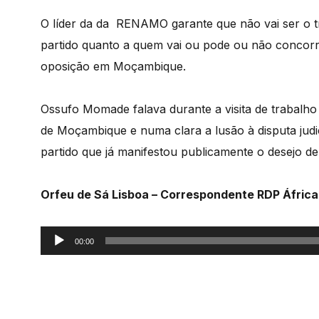
O líder da da RENAMO garante que não vai ser o t
partido quanto a quem vai ou pode ou não concorrer
oposição em Moçambique.
Ossufo Momade falava durante a visita de trabalh
de Moçambique e numa clara a lusão à disputa ju
partido que já manifestou publicamente o desejo de
Orfeu de Sá Lisboa – Correspondente RDP Áfric
Reprodutor
00:00
de
áudio