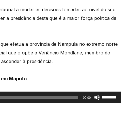
ribunal a mudar as decisões tomadas ao nível do seu
 a presidência desta que é a maior força política da
o que efetua a província de Nampula no extremo norte
dicial que o opõe a Venâncio Mondlane, membro do
 ascender à presidência.
a em Maputo
Use
00:00
as
setas
cima/baixo