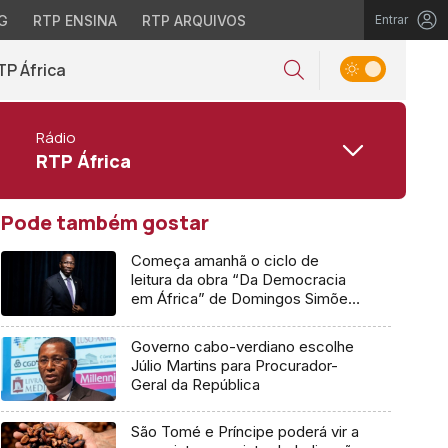
G
RTP ENSINA
RTP ARQUIVOS
Entrar
TP África
Rádio
RTP África
Pode também gostar
Começa amanhã o ciclo de
leitura da obra “Da Democracia
em África” de Domingos Simões
Pereira
Governo cabo-verdiano escolhe
Júlio Martins para Procurador-
Geral da República
São Tomé e Príncipe poderá vir a