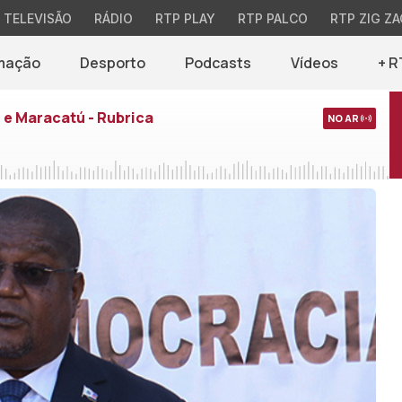
TELEVISÃO
RÁDIO
RTP PLAY
RTP PALCO
RTP ZIG ZA
mação
Desporto
Podcasts
Vídeos
+ R
e Maracatú - Rubrica
NO AR