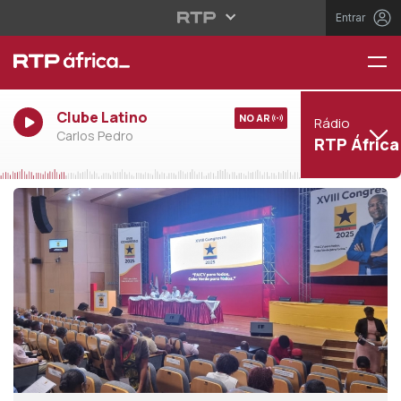
Entrar
Clube Latino
NO AR
Rádio
Carlos Pedro
RTP África