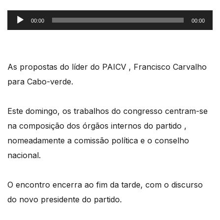
Reprodutor
00:00
00:00
de
áudio
As propostas do líder do PAICV , Francisco Carvalho
para Cabo-verde.
Este domingo, os trabalhos do congresso centram-se
na composição dos órgãos internos do partido ,
nomeadamente a comissão política e o conselho
nacional.
O encontro encerra ao fim da tarde, com o discurso
do novo presidente do partido.