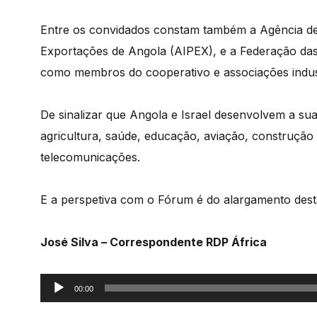
Entre os convidados constam também a Agência de
Exportações
de Angola (AIPEX), e a Federação da
como
membros do cooperativo e associações indust
De sinalizar que Angola e Israel desenvolvem a s
agricultura, saúde, educação, aviação, construção c
telecomunicações.
E a perspetiva com o Fórum é do alargamento dest
José Silva – Correspondente RDP África
Reprodutor
00:00
de