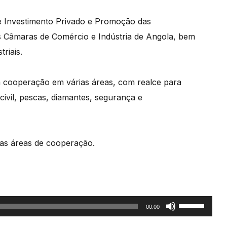
 Investimento Privado e Promoção das
s Câmaras de Comércio e Indústria de Angola, bem
riais.
ua cooperação em várias áreas, com
realce para
ivil, pescas, diamantes,
segurança e
as áreas de cooperação.
Use
00:00
as