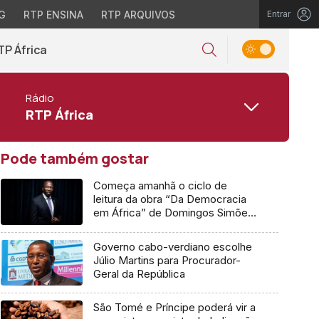
G
RTP ENSINA
RTP ARQUIVOS
Entrar
TP África
Rádio
RTP África
Pode também gostar
Começa amanhã o ciclo de
leitura da obra “Da Democracia
em África” de Domingos Simões
Pereira
Governo cabo-verdiano escolhe
Júlio Martins para Procurador-
Geral da República
São Tomé e Príncipe poderá vir a