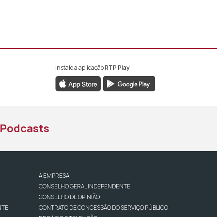
Instale a aplicação
RTP Play
book da RTP África
nstagram da RTP África
ao YouTube da RTP África
Podcasts
A EMPRESA
CONSELHO GERAL INDEPENDENTE
CONSELHO DE OPINIÃO
NTE
CONTRATO DE CONCESSÃO DO SERVIÇO PÚBLICO