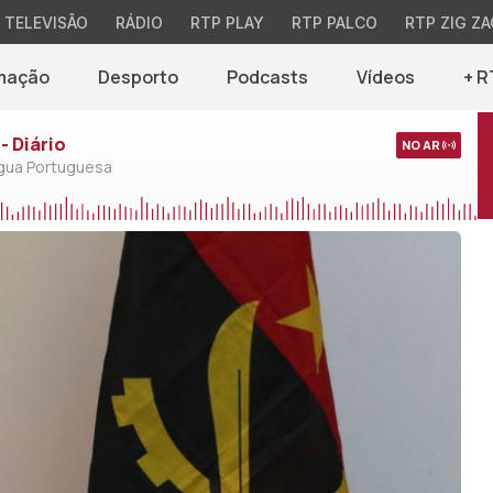
TELEVISÃO
RÁDIO
RTP PLAY
RTP PALCO
RTP ZIG ZA
mação
Desporto
Podcasts
Vídeos
+ R
- Diário
NO AR
ngua Portuguesa