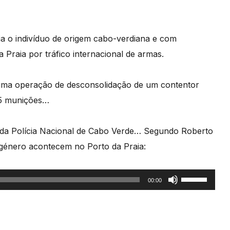
ia o indivíduo de origem cabo-verdiana e com
 Praia por tráfico internacional de armas.
 uma operação de desconsolidação de um contentor
85 munições…
da Polícia Nacional de Cabo Verde… Segundo Roberto
 género acontecem no Porto da Praia:
Use
00:00
as
setas
cima/baixo