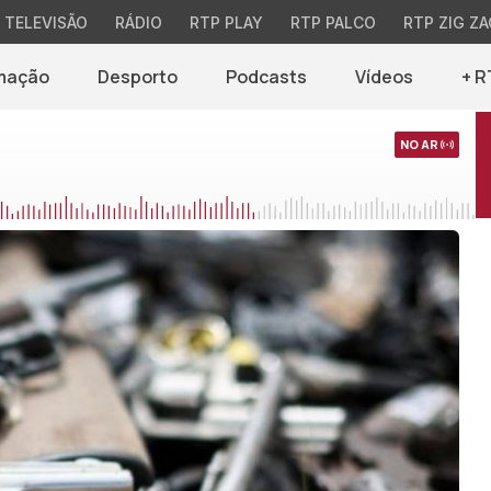
TELEVISÃO
RÁDIO
RTP PLAY
RTP PALCO
RTP ZIG ZA
mação
Desporto
Podcasts
Vídeos
+ R
NO AR