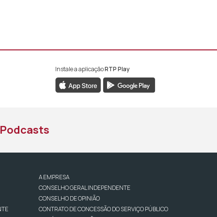
Instale a aplicação
RTP Play
book da RTP África
nstagram da RTP África
ao YouTube da RTP África
Podcasts
A EMPRESA
CONSELHO GERAL INDEPENDENTE
CONSELHO DE OPINIÃO
NTE
CONTRATO DE CONCESSÃO DO SERVIÇO PÚBLICO