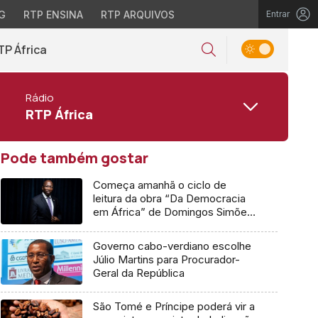
G
RTP ENSINA
RTP ARQUIVOS
Entrar
TP África
Rádio
RTP África
Pode também gostar
Começa amanhã o ciclo de
leitura da obra “Da Democracia
em África” de Domingos Simões
Pereira
Governo cabo-verdiano escolhe
Júlio Martins para Procurador-
Geral da República
São Tomé e Príncipe poderá vir a