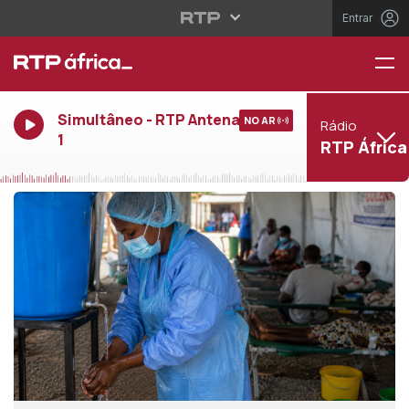
Entrar
Simultâneo - RTP Antena
NO AR
Rádio
1
RTP África