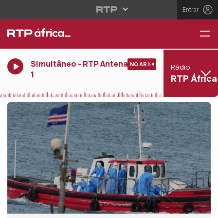
Entrar
Simultâneo - RTP Antena
NO AR
Rádio
1
RTP África