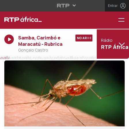
Entrar
Samba, Carimbó e
NO AR
Rádio
Maracatú - Rubrica
RTP África
Gonçalo Castro