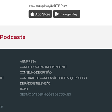
Instale a aplicação
RTP Play
book da RTP África
nstagram da RTP África
ao YouTube da RTP África
Podcasts
A EMPRESA
CONSELHO GERAL INDEPENDENTE
CONSELHO DE OPINIÃO
NTE
CONTRATO DE CONCESSÃO DO SERVIÇO PÚBLICO
DE RÁDIO E TELEVISÃO
RGPD
GESTÃO DAS DEFINIÇÕES DE COOKIES
026