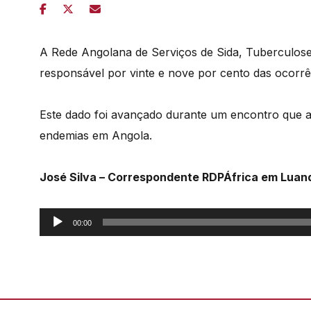
A Rede Angolana de Serviços de Sida, Tuberculos
responsável por vinte e nove por cento das ocorrên
Este dado foi avançado durante um encontro que a
endemias em Angola.
José Silva – Correspondente RDPÁfrica em Luan
Reprodutor
00:00
de
áudio