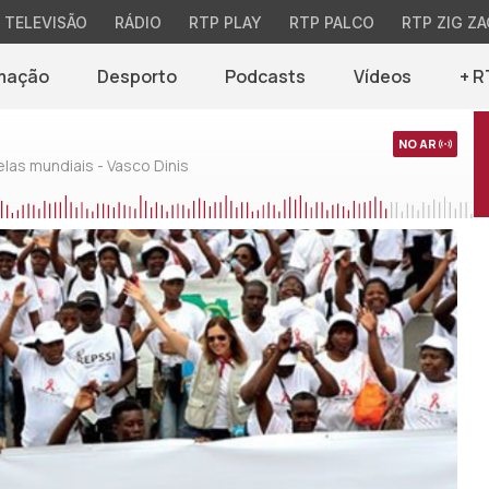
TELEVISÃO
RÁDIO
RTP PLAY
RTP PALCO
RTP ZIG ZA
mação
Desporto
Podcasts
Vídeos
+ R
NO AR
as mundiais - Vasco Dinis