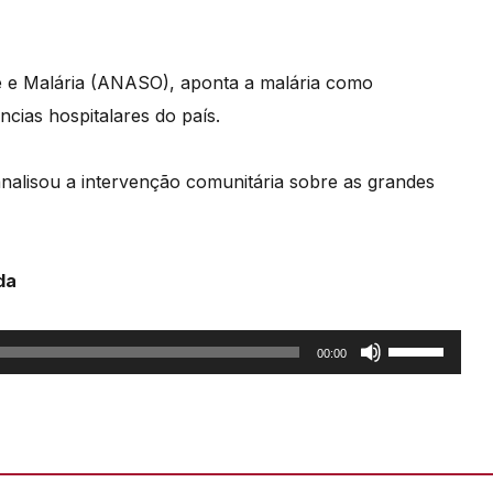
e e Malária (ANASO), aponta a malária como
cias hospitalares do país.
nalisou a intervenção comunitária sobre as grandes
da
Use
00:00
as
setas
cima/baixo
para