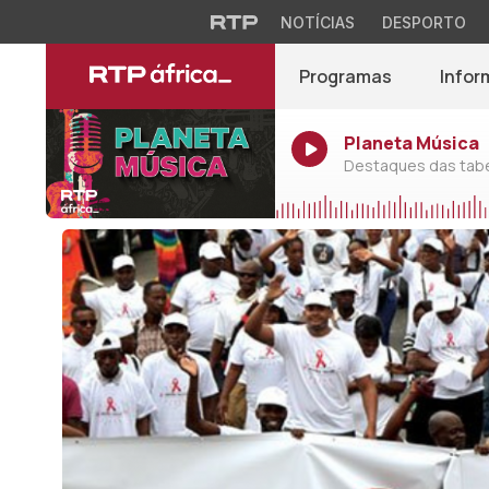
NOTÍCIAS
DESPORTO
Programas
Infor
Planeta Música
Destaques das tabel