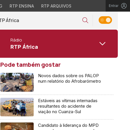
G
RTP ENSINA
RTP ARQUIVOS
Entrar
TP África
Rádio
RTP África
Pode também gostar
Novos dados sobre os PALOP
num relatório do Afrobarómetro
Estáveis as vítimas internadas
resultantes do acidente de
viação no Cuanza-Sul
Candidato à liderança do MPD