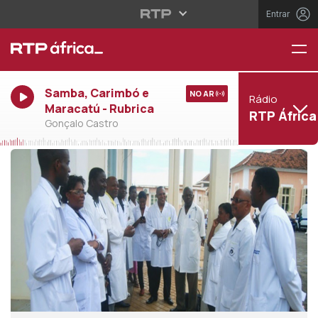
Entrar
Samba, Carimbó e
NO AR
Rádio
Maracatú - Rubrica
RTP África
Gonçalo Castro