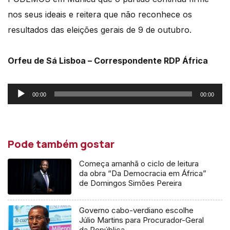
nos seus ideais e reitera que não reconhece os
resultados das eleições gerais de 9 de outubro.
Orfeu de Sá Lisboa – Correspondente RDP África
Reprodutor
00:00
00:00
de
áudio
Pode também gostar
Começa amanhã o ciclo de leitura
da obra “Da Democracia em África”
de Domingos Simões Pereira
Governo cabo-verdiano escolhe
Júlio Martins para Procurador-Geral
da República