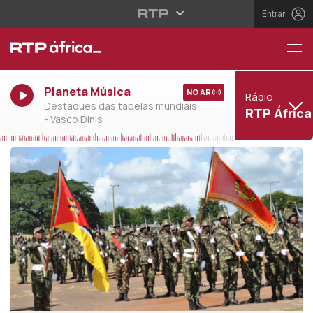
Entrar
Planeta Música
NO AR
Rádio
Destaques das tabelas mundiais
RTP África
- Vasco Dinis