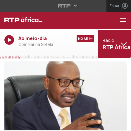
Entrar
Ao meio-dia
NO AR
Rádio
Com Karina Sofela
RTP África