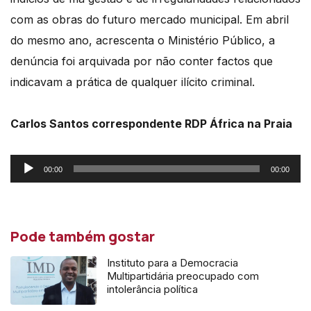
com as obras
do futuro mercado municipal.
Em abril
do mesmo ano, acrescenta o Ministério Público, a
denúncia foi arquivada por não
conter factos que
indicavam a prática de qualquer ilícito criminal.
Carlos Santos correspondente RDP África na Praia
Reprodutor
00:00
00:00
de
áudio
Pode também gostar
Instituto para a Democracia
Multipartidária preocupado com
intolerância política