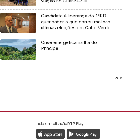
viação no Cuanza-Sul
Candidato à liderança do MPD
quer saber o que correu mal nas
últimas eleições em Cabo Verde
Crise energética na lha do
Príncipe
PUB
Instale a aplicação
RTP Play
book da RTP África
nstagram da RTP África
ao YouTube da RTP África