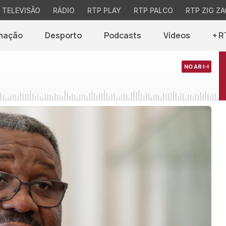
TELEVISÃO
RÁDIO
RTP PLAY
RTP PALCO
RTP ZIG ZA
mação
Desporto
Podcasts
Vídeos
+ R
NO AR