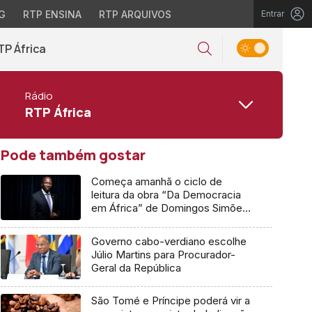
G
RTP ENSINA
RTP ARQUIVOS
Entrar
TP África
Rádio
RTP África
Pode também gostar
Começa amanhã o ciclo de
leitura da obra “Da Democracia
em África” de Domingos Simões
Pereira
Governo cabo-verdiano escolhe
Júlio Martins para Procurador-
Geral da República
São Tomé e Príncipe poderá vir a