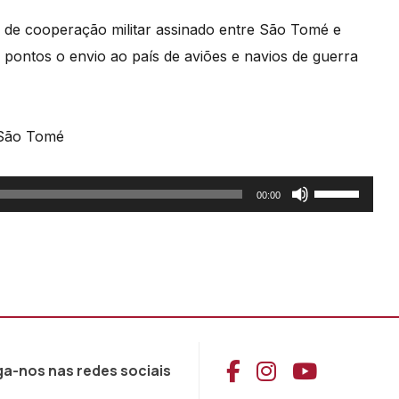
 de cooperação militar assinado entre São Tomé e
 pontos o envio ao país de aviões e navios de guerra
 São Tomé
Use
00:00
as
setas
cima/baixo
para
aumentar
ou
Aceder ao Face
Aceder ao I
Aceder 
ga-nos nas redes sociais
diminuir