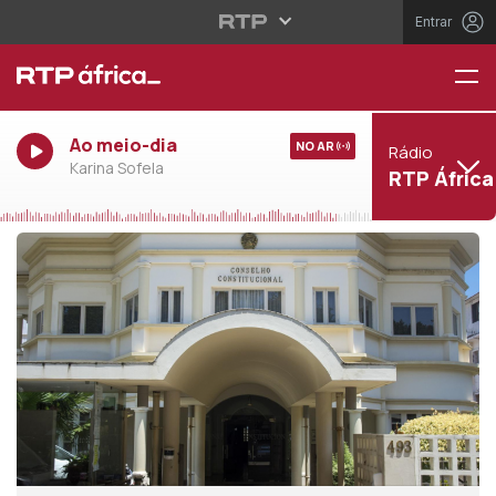
Entrar
Ao meio-dia
NO AR
Rádio
Karina Sofela
RTP África