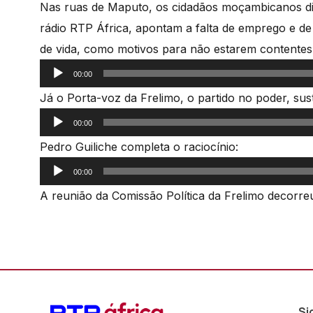
Nas ruas de Maputo, os cidadãos moçambicanos di
rádio RTP África, apontam a falta de emprego e de
de vida, como motivos para não estarem contentes
Reprodutor
00:00
de
Já o Porta-voz da Frelimo, o partido no poder, su
áudio
Reprodutor
00:00
de
Pedro Guiliche completa o raciocínio:
áudio
Reprodutor
00:00
de
A reunião da Comissão Política da Frelimo decorr
áudio
Si