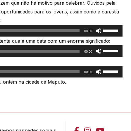
zem que não há motivo para celebrar. Ouvidos pela
 oportunidades para os jovens, assim como a carestia
:
Use
00:00
as
stenta que é uma data com um enorme significado:
setas
Use
00:00
cima/baixo
as
para
setas
Use
00:00
aumentar
cima/baixo
as
eu ontem na cidade de Maputo.
ou
para
setas
diminuir
aumentar
cima/baixo
o
ou
para
volume.
diminuir
aumentar
o
ou
Aceder ao Face
Aceder ao I
Aceder 
volume.
ga-nos nas redes sociais