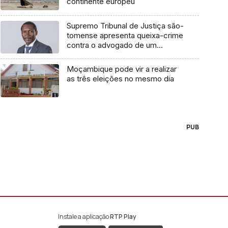
continente europeu
Supremo Tribunal de Justiça são-
tomense apresenta queixa-crime
contra o advogado de um
cidadão chileno
Moçambique pode vir a realizar
as três eleições no mesmo dia
PUB
Instale a aplicação
RTP Play
book da RTP África
nstagram da RTP África
ao YouTube da RTP África