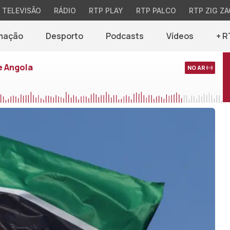
TELEVISÃO
RÁDIO
RTP PLAY
RTP PALCO
RTP ZIG ZA
mação
Desporto
Podcasts
Vídeos
+ R
e Angola
NO AR