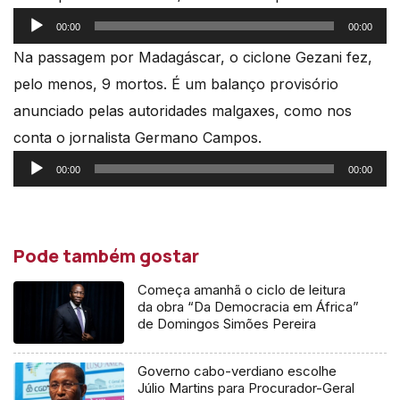
Reprodutor
00:00
00:00
de
Na passagem por Madagáscar, o ciclone Gezani fez,
áudio
pelo menos, 9 mortos. É um balanço provisório
anunciado pelas autoridades malgaxes, como nos
conta o jornalista Germano Campos.
Reprodutor
00:00
00:00
de
áudio
Pode também gostar
Começa amanhã o ciclo de leitura
da obra “Da Democracia em África”
de Domingos Simões Pereira
Governo cabo-verdiano escolhe
Júlio Martins para Procurador-Geral