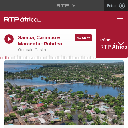
Entrar
Samba, Carimbó e
NO AR
Rádio
Maracatú - Rubrica
RTP África
Gonçalo Castro