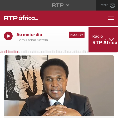
Entrar
Ao meio-dia
NO AR
Rádio
Com Karina Sofela
RTP África