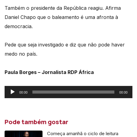
Também o presidente da República reagiu.
Afirma
Daniel Chapo que o baleamento é uma afronta à
democracia.
Pede que seja investigado e diz que não pode haver
medo no país.
Paula Borges – Jornalista RDP África
Reprodutor
00:00
00:00
de
áudio
Pode também gostar
Começa amanhã o ciclo de leitura