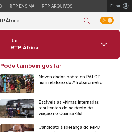
G
RTP ENSINA
RTP ARQUIVOS
Entrar
TP África
Rádio
RTP África
Pode também gostar
Novos dados sobre os PALOP
num relatório do Afrobarómetro
Estáveis as vítimas internadas
resultantes do acidente de
viação no Cuanza-Sul
Candidato à liderança do MPD