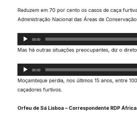
Reduzem em 70 por cento os casos de caça furtiva
Administração Nacional das Áreas de Conservaçã
Reprodutor
00:00
de
Mas há outras situações preocupantes, diz o diret
áudio
Reprodutor
00:00
de
Moçambique perdia, nos últimos 15 anos, entre 100
áudio
caçadores furtivos.
Orfeu de Sá Lisboa – Correspondente RDP Áfric