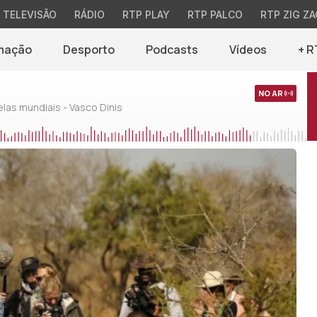
TELEVISÃO
RÁDIO
RTP PLAY
RTP PALCO
RTP ZIG ZA
mação
Desporto
Podcasts
Vídeos
+ R
NO AR
as mundiais - Vasco Dinis