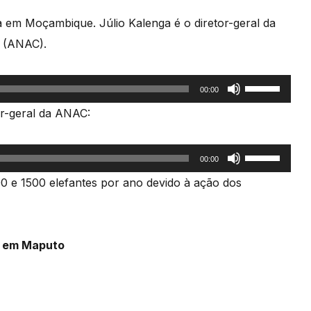
 em Moçambique. Júlio Kalenga é o diretor-geral da
o (ANAC).
Use
00:00
as
or-geral da ANAC:
setas
cima/baixo
Use
00:00
para
as
0 e 1500 elefantes por ano devido à ação dos
aumentar
setas
ou
cima/baixo
diminuir
para
a em Maputo
o
aumentar
volume.
ou
diminuir