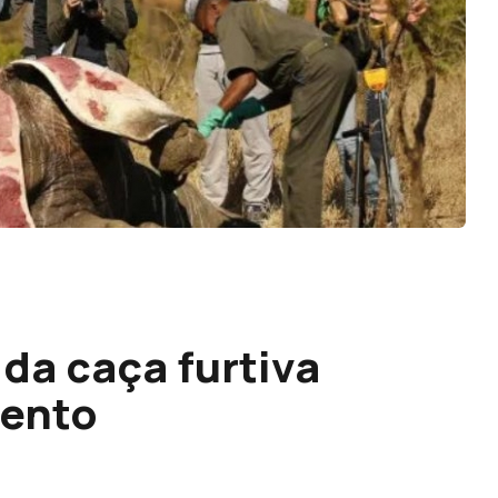
a caça furtiva
cento