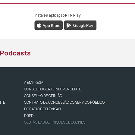
Instale a aplicação
RTP Play
book da RTP África
nstagram da RTP África
ao YouTube da RTP África
Podcasts
A EMPRESA
CONSELHO GERAL INDEPENDENTE
CONSELHO DE OPINIÃO
NTE
CONTRATO DE CONCESSÃO DO SERVIÇO PÚBLICO
DE RÁDIO E TELEVISÃO
RGPD
GESTÃO DAS DEFINIÇÕES DE COOKIES