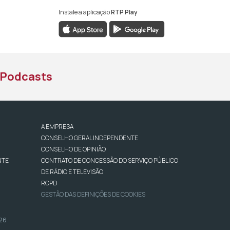
Instale a aplicação
RTP Play
book da RTP África
nstagram da RTP África
ao YouTube da RTP África
Podcasts
A EMPRESA
CONSELHO GERAL INDEPENDENTE
CONSELHO DE OPINIÃO
NTE
CONTRATO DE CONCESSÃO DO SERVIÇO PÚBLICO
DE RÁDIO E TELEVISÃO
RGPD
GESTÃO DAS DEFINIÇÕES DE COOKIES
026