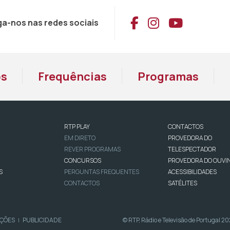
Aceder ao Face
Aceder ao I
Aceder 
ga-nos nas redes sociais
os
Frequências
Programas
RTP PLAY
CONTACTOS
EM DIRETO
PROVEDORA DO
REVER PROGRAMAS
TELESPECTADOR
CONCURSOS
PROVEDORA DO OUVI
S
PERGUNTAS FREQUENTES
ACESSIBILIDADES
CONTACTOS
SATÉLITES
IÇÕES
PUBLICIDADE
© RTP, Rádio e Televisão de Portugal 2
|