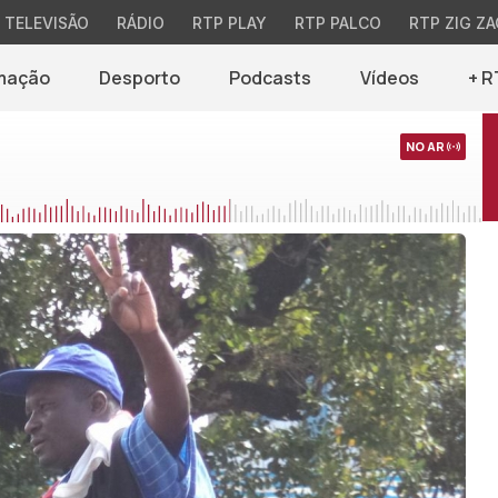
TELEVISÃO
RÁDIO
RTP PLAY
RTP PALCO
RTP ZIG ZA
mação
Desporto
Podcasts
Vídeos
+ R
NO AR