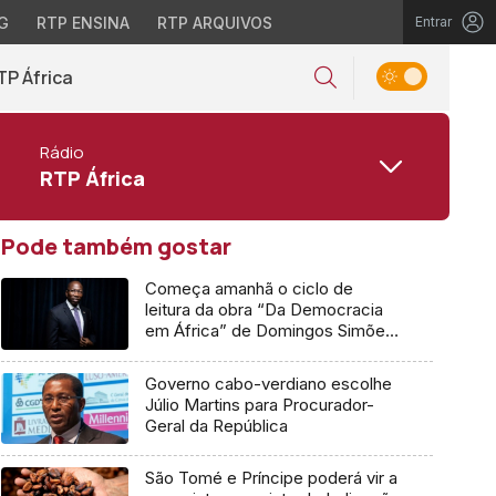
G
RTP ENSINA
RTP ARQUIVOS
Entrar
TP África
Rádio
RTP África
Pode também gostar
Começa amanhã o ciclo de
leitura da obra “Da Democracia
em África” de Domingos Simões
Pereira
Governo cabo-verdiano escolhe
Júlio Martins para Procurador-
Geral da República
São Tomé e Príncipe poderá vir a