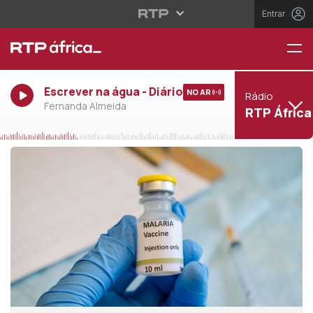
Entrar
Escrever na água - Diário
NO AR
Rádio
Fernanda Almeida
RTP África