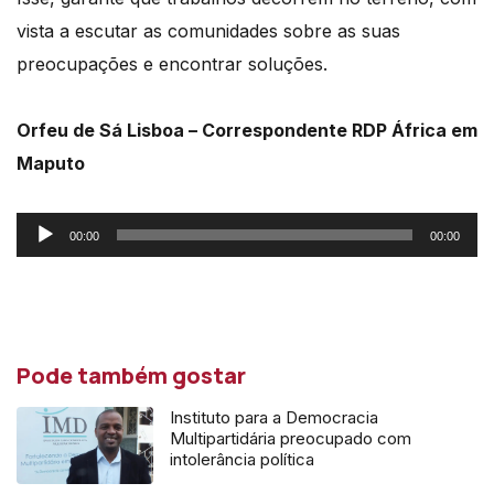
vista a escutar as comunidades sobre as suas
preocupações e encontrar soluções.
Orfeu de Sá Lisboa – Correspondente RDP África em
Maputo
Reprodutor
00:00
00:00
de
áudio
Pode também gostar
Instituto para a Democracia
Multipartidária preocupado com
intolerância política