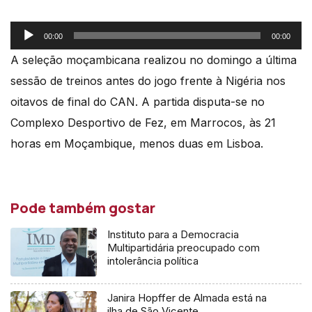
Reprodutor
00:00
00:00
de
A seleção moçambicana realizou no domingo a última
áudio
sessão de treinos antes do jogo frente à Nigéria nos
oitavos de final do CAN. A partida disputa-se no
Complexo Desportivo de Fez, em Marrocos, às 21
horas em Moçambique, menos duas em Lisboa.
Pode também gostar
Instituto para a Democracia
Multipartidária preocupado com
intolerância política
Janira Hopffer de Almada está na
ilha de São Vicente