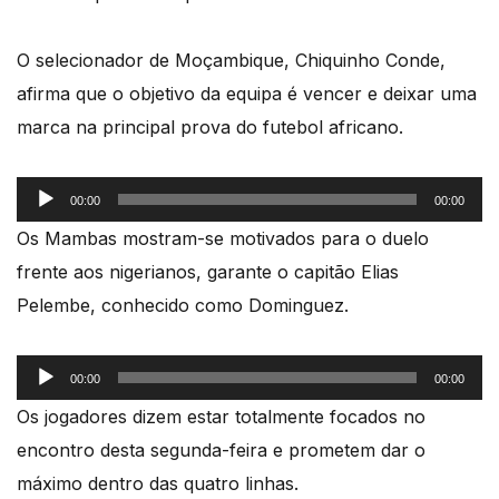
O selecionador de Moçambique, Chiquinho Conde,
afirma que o objetivo da equipa é vencer e deixar uma
marca na principal prova do futebol africano.
Reprodutor
00:00
00:00
de
Os Mambas mostram-se motivados para o duelo
áudio
frente aos nigerianos, garante o capitão Elias
Pelembe, conhecido como Dominguez.
Reprodutor
00:00
00:00
de
Os jogadores dizem estar totalmente focados no
áudio
encontro desta segunda-feira e prometem dar o
máximo dentro das quatro linhas.