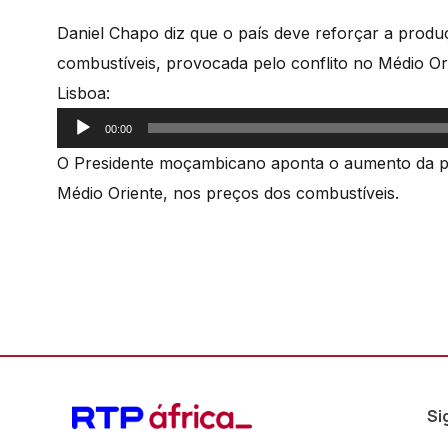
Daniel Chapo diz que o país deve reforçar a produç
combustíveis, provocada pelo conflito no Médio O
Lisboa:
Reprodutor
00:00
de
O Presidente moçambicano aponta o aumento da p
áudio
Médio Oriente, nos preços dos combustíveis.
Si