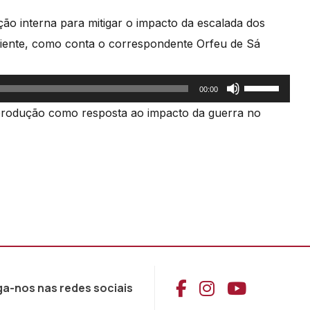
ão interna para mitigar o impacto da escalada dos
riente, como conta o correspondente Orfeu de Sá
Use
00:00
as
rodução como resposta ao impacto da guerra no
setas
cima/baixo
para
aumentar
ou
diminuir
o
volume.
Aceder ao Face
Aceder ao I
Aceder 
ga-nos nas redes sociais