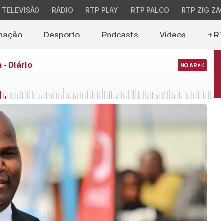
TELEVISÃO
RÁDIO
RTP PLAY
RTP PALCO
RTP ZIG ZA
mação
Desporto
Podcasts
Vídeos
+ R
 - Diário
NO AR