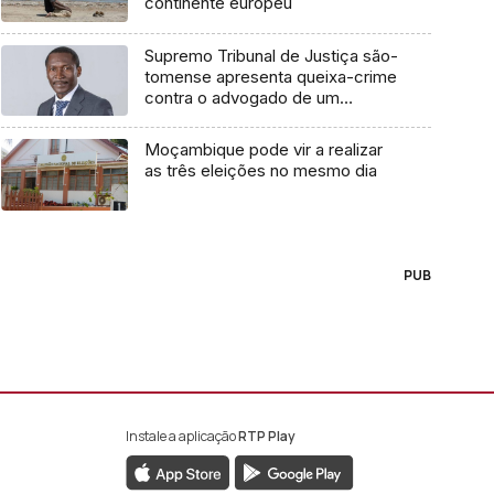
continente europeu
Supremo Tribunal de Justiça são-
tomense apresenta queixa-crime
contra o advogado de um
cidadão chileno
Moçambique pode vir a realizar
as três eleições no mesmo dia
PUB
Instale a aplicação
RTP Play
book da RTP África
nstagram da RTP África
ao YouTube da RTP África