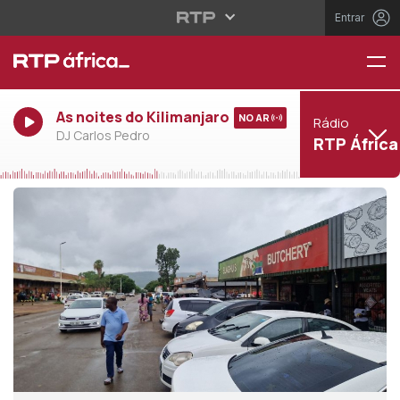
Entrar
As noites do Kilimanjaro
NO AR
Rádio
DJ Carlos Pedro
RTP África