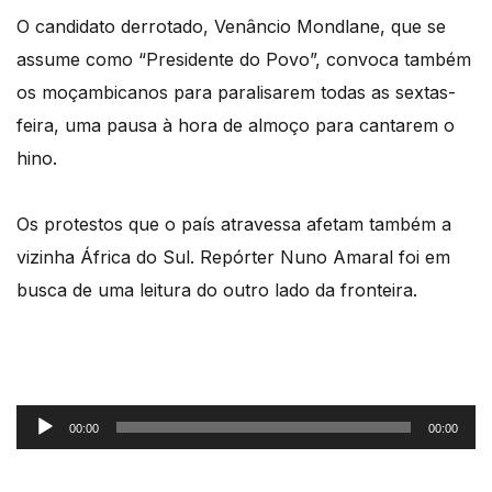
O candidato derrotado, Venâncio Mondlane, que se
assume como “Presidente do Povo”, convoca também
os moçambicanos para paralisarem todas as sextas-
feira, uma pausa à hora de almoço para cantarem o
hino.
Os protestos que o país atravessa afetam também a
vizinha África do Sul. Repórter Nuno Amaral foi em
busca de uma leitura do outro lado da fronteira.
Reprodutor
00:00
00:00
de
áudio