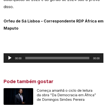
disso.
Orfeu de Sá Lisboa – Correspondente RDP África em
Maputo
Reprodutor
00:00
00:00
de
áudio
Pode também gostar
Começa amanhã o ciclo de leitura
da obra “Da Democracia em África”
de Domingos Simões Pereira