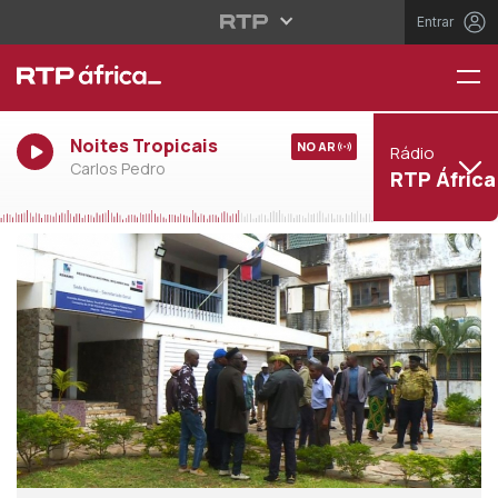
Entrar
Noites Tropicais
NO AR
Rádio
Carlos Pedro
RTP África